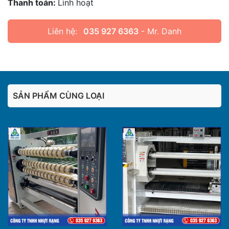
Thanh toán:
Linh hoạt
Liên hệ:
035 927 6363
- Mr. Danh
SẢN PHẨM CÙNG LOẠI