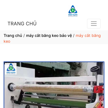
TRANG CHỦ
Trang chủ
/
máy cắt băng keo bảo vệ
/
máy cắt băng
keo