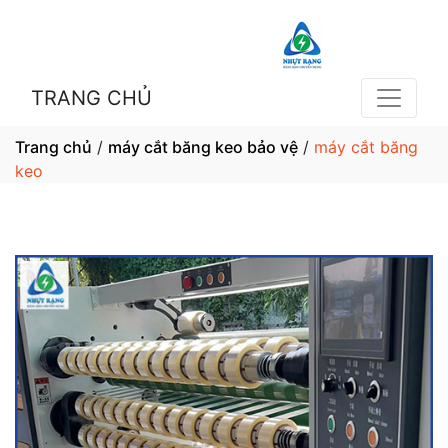
TRANG CHỦ
Trang chủ
/
máy cắt băng keo bảo vệ
/
máy cắt băng
keo