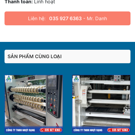
Thanh toán:
Linh hoạt
Liên hệ:
035 927 6363
- Mr. Danh
SẢN PHẨM CÙNG LOẠI